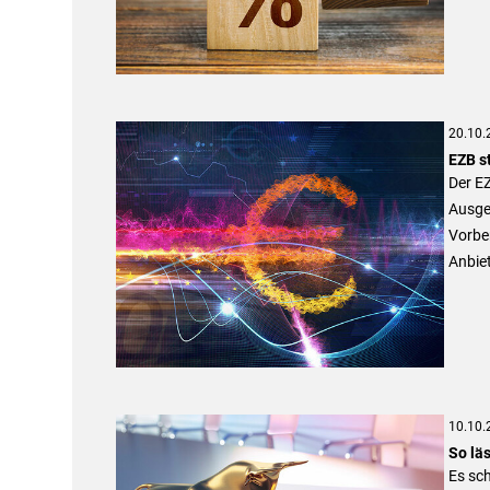
20.10.
EZB s
Der E
Ausges
Vorber
Anbiet
10.10.
So läs
Es sch