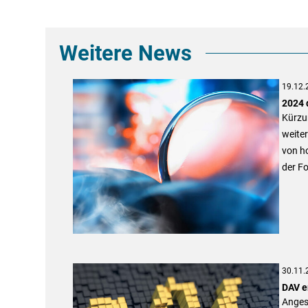
Weitere News
19.12.
2024 
Kürzu
weite
von ho
der Fo
30.11.
DAV e
Angesi