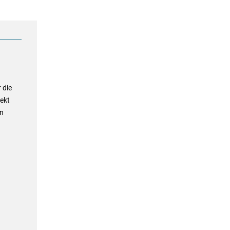
 die
ekt
In