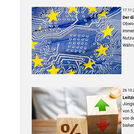
17.11.
Der d
Obwohl
immer
Nutzu
Währu
26.10.
Leitz
Jüngst
von 5,
von de
bishe