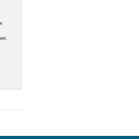
er
sen.