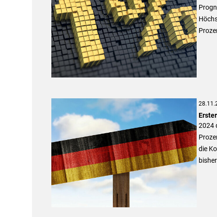
Progno
Höchs
Proze
28.11.
Erster
2024 
Prozen
die Ko
bishe