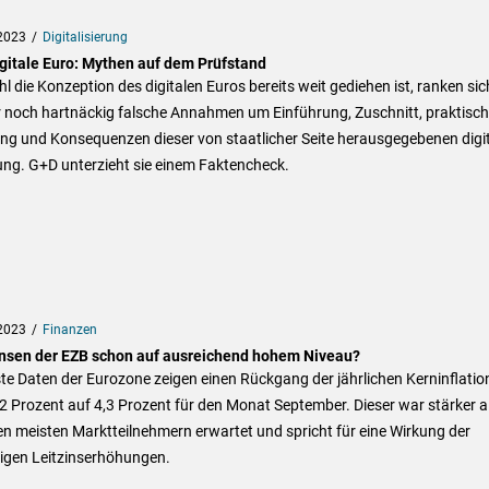
2023
Digitalisierung
igitale Euro: Mythen auf dem Prüfstand
 die Konzeption des digitalen Euros bereits weit gediehen ist, ranken sic
 noch hartnäckig falsche Annahmen um Einführung, Zuschnitt, praktisch
ng und Konsequenzen dieser von staatlicher Seite herausgegebenen digi
ng. G+D unterzieht sie einem Faktencheck.
2023
Finanzen
insen der EZB schon auf ausreichend hohem Niveau?
e Daten der Eurozone zeigen einen Rückgang der jährlichen Kerninflatio
2 Prozent auf 4,3 Prozent für den Monat September. Dieser war stärker a
n meisten Marktteilnehmern erwartet und spricht für eine Wirkung der
rigen Leitzinserhöhungen.