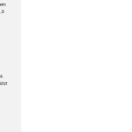
nem
1,0
,6
ützt