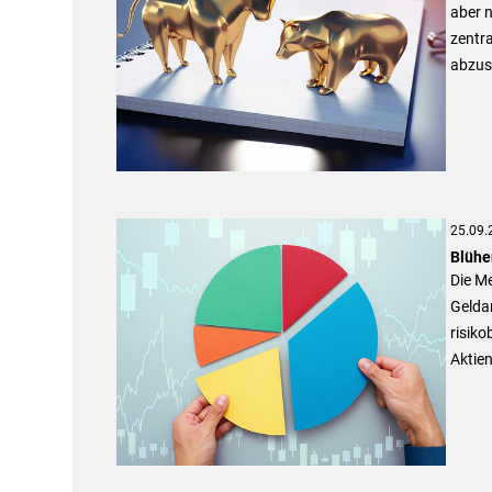
aber n
zentra
abzusc
25.09.
Blühe
Die M
Geldan
risiko
Aktie