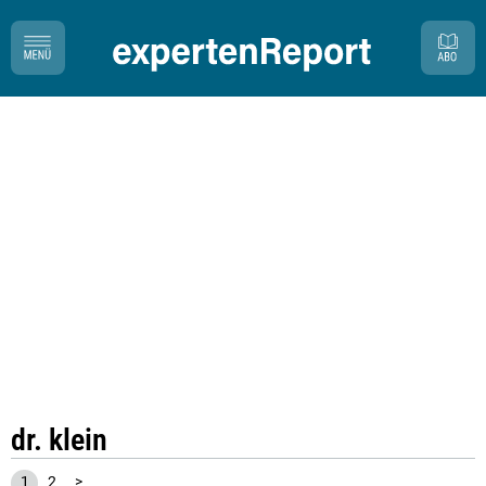
dr. klein
1
2
>