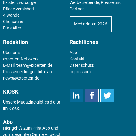
Existenz­vorsorge
Werbetreibende, Presse und
Pflege versichert
Partner
4 Wände
Chefsache
Mediadaten 2026
Fürs Alter
Redaktion
Rechtliches
Über uns
Abo
experten-Netzwerk
Kontakt
E-Mail:
team@experten.de
Datenschutz
Pressemeldungen bitte an:
Impressum
news@experten.de
KIOSK
Unsere Magazine gibt es digital
im
Kiosk
.
Abo
Hier geht's zum Print Abo und
zum gesamten Online Angebot