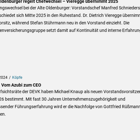
Oldenburger regelt Chefwechsel – Vieregge übernimmt 2025
ngswechsel bei der Alte Oldenburger: Vorstandschef Manfred Schnieders
chiedet sich Mitte 2025 in den Ruhestand. Dr. Dietrich Vieregge übernim
rsitz, während Stefan Stührmann neu in den Vorstand einzieht. Die
enversicherungsgruppe setzt damit auf Kontinuität und interne Erfahrun
2024
Köpfe
 Vom Azubi zum CEO
ufsichtsräte der DEVK haben Michael Knaup als neuen Vorstandsvorsitz
26 bestimmt. Mit fast 30 Jahren Unternehmenszugehörigkeit und
sender Führungserfahrung wird er die Nachfolge von Gottfried Rüßman
en.