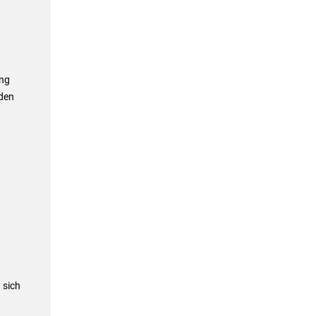
ung
rden
 sich