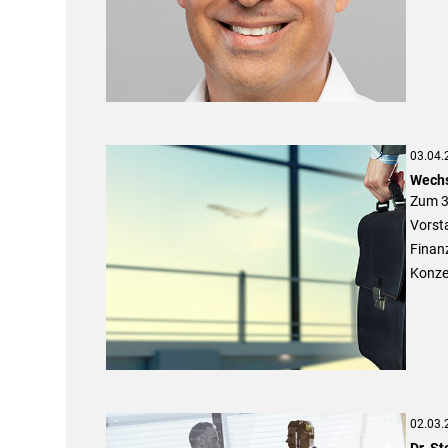
03.04.
Wechs
Zum 3
Vorst
Finan
Konze
02.03.
Dr. S