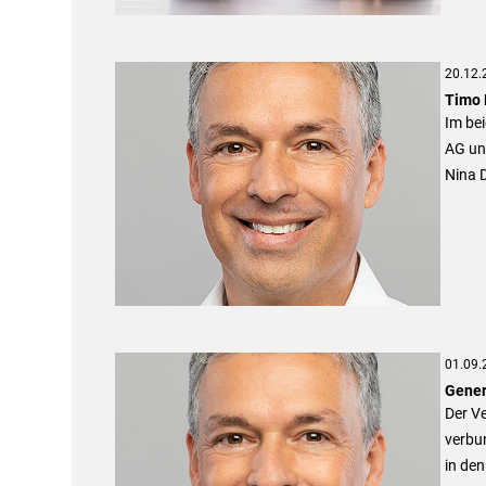
20.12.
Timo 
Im bei
AG und
Nina 
01.09.
Gener
Der Ve
verbun
in de