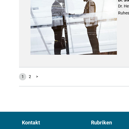
Dr. He
Ruhes
1
2
>
Kontakt
Rubriken