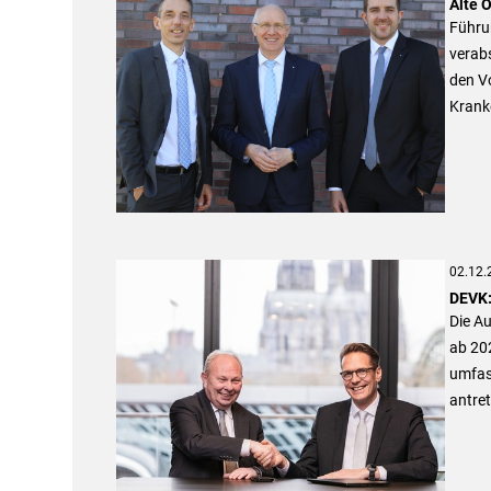
Alte 
Führu
verabs
den Vo
Krank
02.12.
DEVK:
Die A
ab 20
umfas
antret