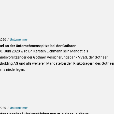
2020
Unternehmen
el an der Unternehmensspitze bei der Gothaer
0. Juni 2020 wird Dr. Karsten Eichmann sein Mandat als
andsvorsitzender der Gothaer Versicherungsbank VVaG, der Gothaer
zholding AG und alle weiteren Mandate bei den Risikoträgern des Gothae
rns niederlegen.
2020
Unternehmen
tefan Hanekopf wird Nachfolger von Dr. Heiner Feldhaus