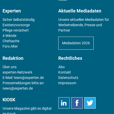
Experten
Aktuelle Mediadaten
Sicher Selbstständig
Unsere aktuellen Mediadaten für
Existenz­vorsorge
Werbetreibende, Presse und
Pflege versichert
Partner
4 Wände
Chefsache
Mediadaten 2026
Fürs Alter
Redaktion
Rechtliches
Über uns
Abo
experten-Netzwerk
Kontakt
E-Mail:
team@experten.de
Datenschutz
Pressemeldungen bitte an:
Impressum
news@experten.de
KIOSK
Unsere Magazine gibt es digital
im
Kiosk
.