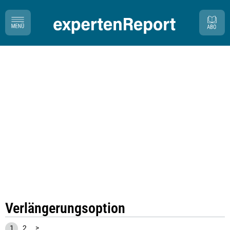
Verlängerungsoption
1
2
>