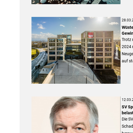
28.03.
Wüste
Gewin
Trotz
2024 
Neuges
auf st
12.03.
SV Sp
belas
Die S
Schade