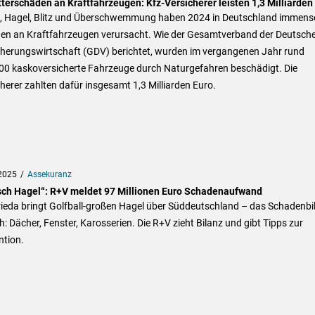
terschäden an Kraftfahrzeugen: Kfz-Versicherer leisten 1,3 Milliarden
, Hagel, Blitz und Überschwemmung haben 2024 in Deutschland immens
en an Kraftfahrzeugen verursacht. Wie der Gesamtverband der Deutsch
cherungswirtschaft (GDV) berichtet, wurden im vergangenen Jahr rund
00 kaskoversicherte Fahrzeuge durch Naturgefahren beschädigt. Die
herer zahlten dafür insgesamt 1,3 Milliarden Euro.
2025
Assekuranz
sch Hagel“: R+V meldet 97 Millionen Euro Schadenaufwand
rieda bringt Golfball-großen Hagel über Süddeutschland – das Schadenbil
h: Dächer, Fenster, Karosserien. Die R+V zieht Bilanz und gibt Tipps zur
ntion.