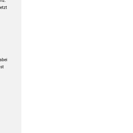
nz.
etzt
abei
bst