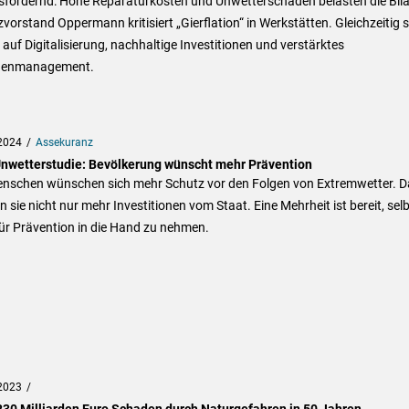
sfordernd: Hohe Reparaturkosten und Unwetterschäden belasten die Bila
vorstand Oppermann kritisiert „Gierflation“ in Werkstätten. Gleichzeitig s
 auf Digitalisierung, nachhaltige Investitionen und verstärktes
denmanagement.
2024
Assekuranz
nwetterstudie: Bevölkerung wünscht mehr Prävention
enschen wünschen sich mehr Schutz vor den Folgen von Extremwetter. D
n sie nicht nur mehr Investitionen vom Staat. Eine Mehrheit ist bereit, sel
ür Prävention in die Hand zu nehmen.
2023
230 Milliarden Euro Schaden durch Naturgefahren in 50 Jahren