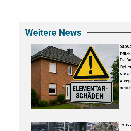
Weitere News
05.08.
Pflic
Die B
Opt-ou
Vorsc
Ausges
stritti
19.06.