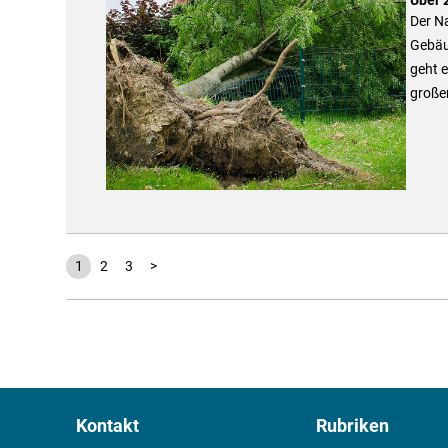
Der N
Gebäu
geht e
großer
1
2
3
>
Kontakt
Rubriken