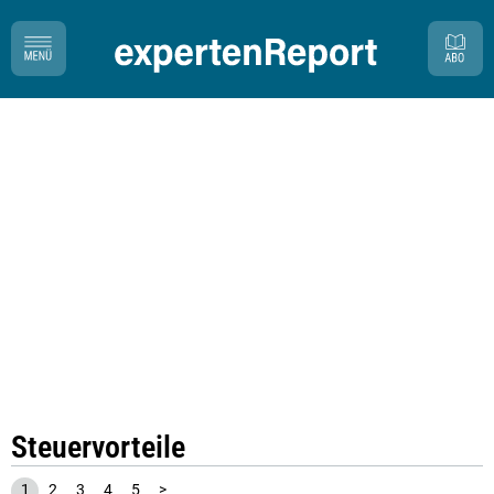
Steuervorteile
1
2
3
4
5
>