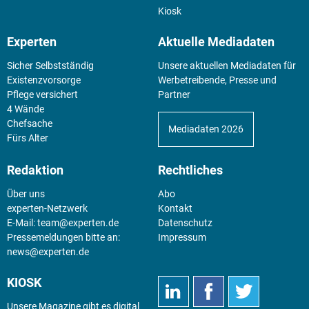
Kiosk
Experten
Aktuelle Mediadaten
Sicher Selbstständig
Unsere aktuellen Mediadaten für
Existenz­vorsorge
Werbetreibende, Presse und
Pflege versichert
Partner
4 Wände
Chefsache
Mediadaten 2026
Fürs Alter
Redaktion
Rechtliches
Über uns
Abo
experten-Netzwerk
Kontakt
E-Mail:
team@experten.de
Datenschutz
Pressemeldungen bitte an:
Impressum
news@experten.de
KIOSK
Unsere Magazine gibt es digital