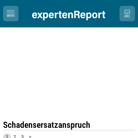
Schadensersatzanspruch
1
2
3
>