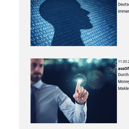
Deutsc
immer 
11.03.
assOf
Durch
Money
Makle