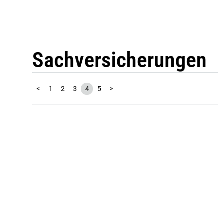
Sachversicherungen
<
1
2
3
4
5
>