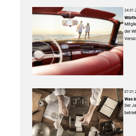
24.01.
Württ
Mitgli
der W
Versi
07.01.
Was ä
Der Ja
betrie