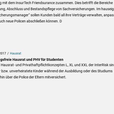
g mit dem InsurTech Friendsurance zusammen. Dies betrifft die Bereiche
ung, Abschluss und Bestandspflege von Sachversicherungen. Im hausei
cherungsmanager“ sollen Kunden bald all ihre Verträge verwalten, anpa
uch neue Policen abschließen können. D
2017
Hausrat
agsfreie Hausrat und PHV für Studenten
 Hausrat- und Privathaftpflichtkonzepten L, XL und XXL der InterRisk si
r bzw. unverheiratete Kinder während der Ausbildung oder des Studiums
hin über die Police der Eltern mitversichert.