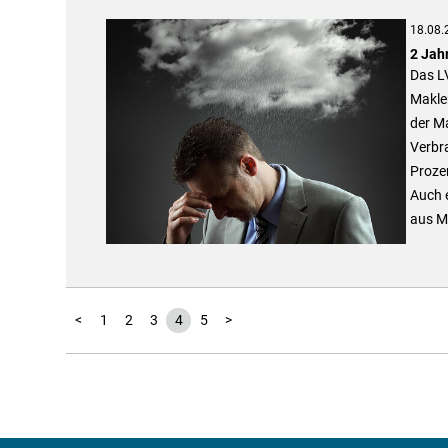
18.08.
2 Jah
Das LV
Makle
der M
Verbra
Prozen
Auch e
aus Ma
<
1
2
3
4
5
>