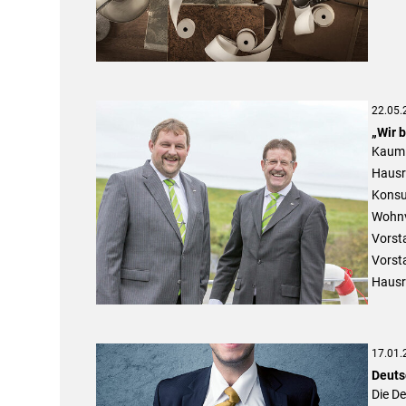
22.05.
„Wir 
Kaum e
Hausr
Konsu
Wohnv
Vorst
Vorsta
Hausr
17.01.
Deuts
Die D