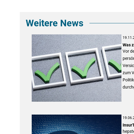
Weitere News
19.11.
Was z
Vor d
persö
Versi
zum Ve
Polit
durch
19.06.
Insur
hepst