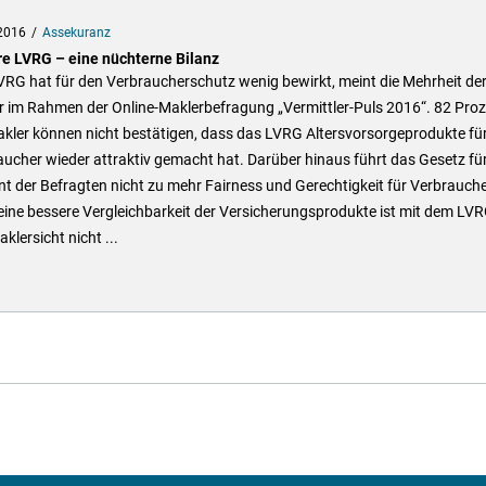
2016
Assekuranz
re LVRG – eine nüchterne Bilanz
RG hat für den Verbraucherschutz wenig bewirkt, meint die Mehrheit de
r im Rahmen der Online-Maklerbefragung „Vermittler-Puls 2016“. 82 Pro
akler können nicht bestätigen, dass das LVRG Altersvorsorgeprodukte fü
ucher wieder attraktiv gemacht hat. Darüber hinaus führt das Gesetz fü
t der Befragten nicht zu mehr Fairness und Gerechtigkeit für Verbrauche
ine bessere Vergleichbarkeit der Versicherungsprodukte ist mit dem LV
klersicht nicht ...