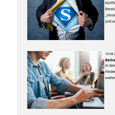
künfti
Berat
„Versi
und a
18.08.
Beitr
In den
Kinde
weiter