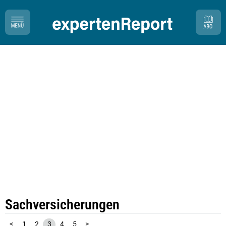
Sachversicherungen
<
1
2
3
4
5
>