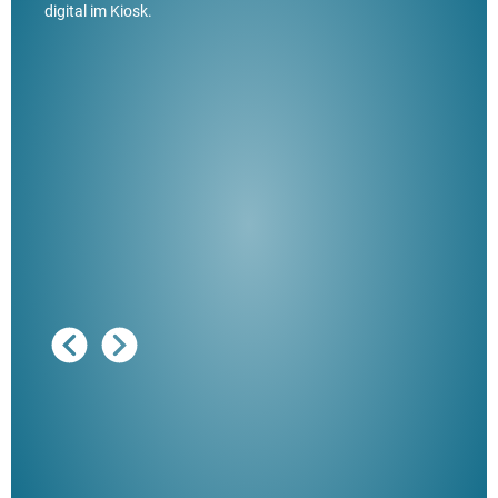
digital im Kiosk.
Ausg
"De
Her
ble
Klau
Schm