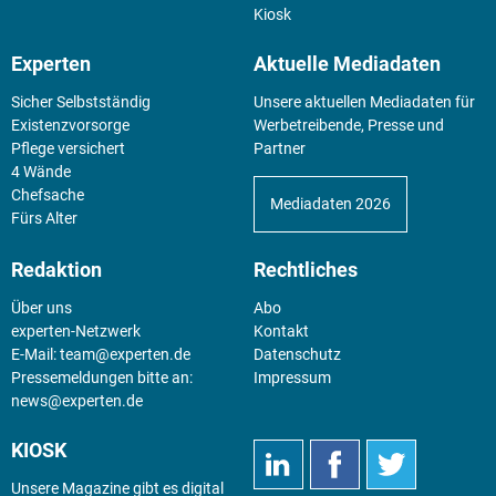
Kiosk
Experten
Aktuelle Mediadaten
Sicher Selbstständig
Unsere aktuellen Mediadaten für
Existenz­vorsorge
Werbetreibende, Presse und
Pflege versichert
Partner
4 Wände
Chefsache
Mediadaten 2026
Fürs Alter
Redaktion
Rechtliches
Über uns
Abo
experten-Netzwerk
Kontakt
E-Mail:
team@experten.de
Datenschutz
Pressemeldungen bitte an:
Impressum
news@experten.de
KIOSK
Unsere Magazine gibt es digital