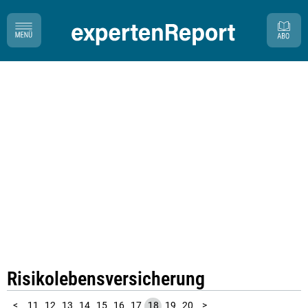
Risikolebensversicherung
10
1
2
3
4
5
6
7
8
9
<
11
12
13
14
15
16
17
18
19
20
>