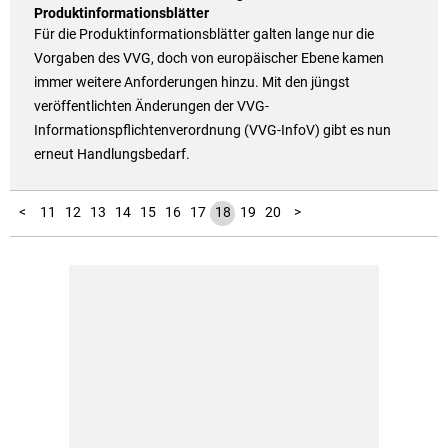
Produktinformationsblätter
Für die Produktinformationsblätter galten lange nur die
Vorgaben des VVG, doch von europäischer Ebene kamen
immer weitere Anforderungen hinzu. Mit den jüngst
veröffentlichten Änderungen der VVG-
Informationspflichtenverordnung (VVG-InfoV) gibt es nun
erneut Handlungsbedarf.
10
1
2
3
4
5
6
7
8
9
<
11
12
13
14
15
16
17
18
19
20
>