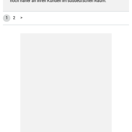
noch näher an ihren Kunden im süddeutschen Raum.
1
2
>