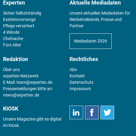
Experten
Aktuelle Mediadaten
Sicher Selbstständig
Unsere aktuellen Mediadaten für
Existenz­vorsorge
Werbetreibende, Presse und
Pflege versichert
Partner
4 Wände
Chefsache
Mediadaten 2026
Fürs Alter
Redaktion
Rechtliches
Über uns
Abo
experten-Netzwerk
Kontakt
E-Mail:
team@experten.de
Datenschutz
Pressemeldungen bitte an:
Impressum
news@experten.de
KIOSK
Unsere Magazine gibt es digital
im
Kiosk
.