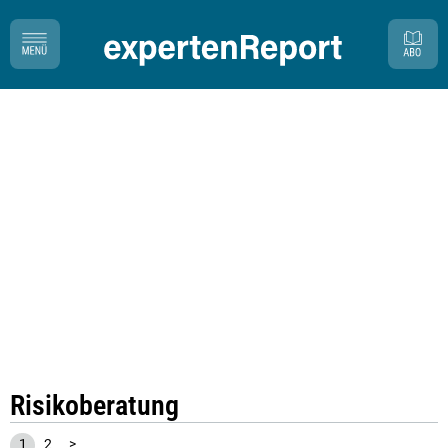
Risikoberatung
1
2
>