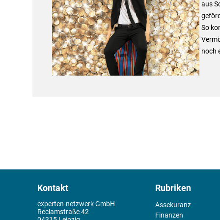
aus Sc
geförd
So ko
Vermö
noch 
Kontakt
Rubriken
experten-netzwerk GmbH
Assekuranz
Reclamstraße 42
Finanzen
04315 Leipzig