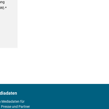
ung
IW).*
diadaten
n Mediadaten für
 Presse und Partner