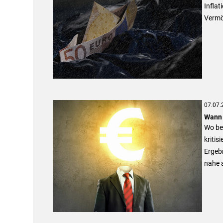
Inflat
Vermö
07.07.
Wann 
Wo be
kritis
Ergebn
nahe a