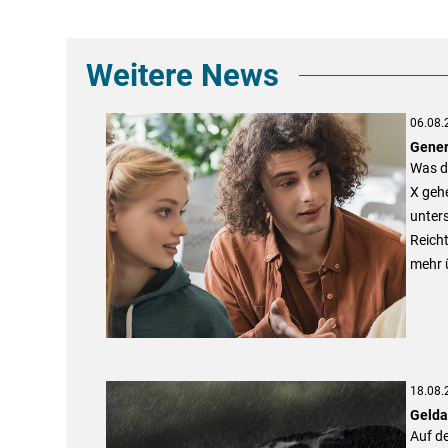
Weitere News
06.08.
Gener
Was d
X gehe
unters
Reicht
mehr 
18.08.
Geldan
Auf de