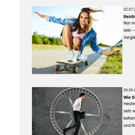
22.07.
Reich
Nur no
sein –
Vergle
30.09.
Wie S
Heute 
sehr w
beher
und R