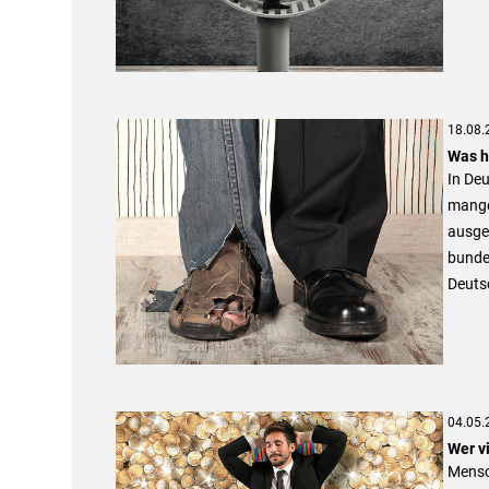
18.08.
Was h
In De
mangel
ausges
bunde
Deuts
04.05.
Wer vi
Mensc