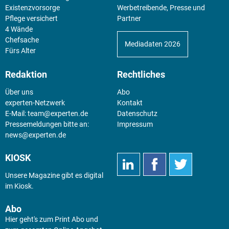
Existenz­vorsorge
Werbetreibende, Presse und
Pflege versichert
Partner
4 Wände
Chefsache
Mediadaten 2026
Fürs Alter
Redaktion
Rechtliches
Über uns
Abo
experten-Netzwerk
Kontakt
E-Mail:
team@experten.de
Datenschutz
Pressemeldungen bitte an:
Impressum
news@experten.de
KIOSK
Unsere Magazine gibt es digital
im
Kiosk
.
Abo
Hier geht's zum Print Abo und