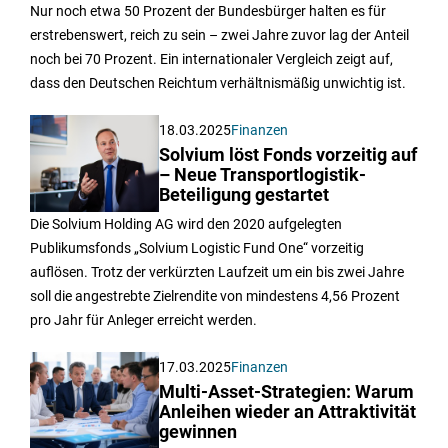
Nur noch etwa 50 Prozent der Bundesbürger halten es für
erstrebenswert, reich zu sein – zwei Jahre zuvor lag der Anteil
noch bei 70 Prozent. Ein internationaler Vergleich zeigt auf,
dass den Deutschen Reichtum verhältnismäßig unwichtig ist.
18.03.2025
Finanzen
Solvium löst Fonds vorzeitig auf
– Neue Transportlogistik-
Beteiligung gestartet
Die Solvium Holding AG wird den 2020 aufgelegten
Publikumsfonds „Solvium Logistic Fund One“ vorzeitig
auflösen. Trotz der verkürzten Laufzeit um ein bis zwei Jahre
soll die angestrebte Zielrendite von mindestens 4,56 Prozent
pro Jahr für Anleger erreicht werden.
17.03.2025
Finanzen
Multi-Asset-Strategien: Warum
Anleihen wieder an Attraktivität
gewinnen