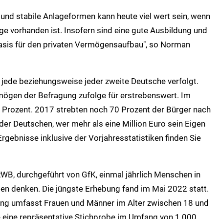
 und stabile Anlageformen kann heute viel wert sein, wenn
age vorhanden ist. Insofern sind eine gute Ausbildung und
Basis für den privaten Vermögensaufbau", so Norman
das jede beziehungsweise jeder zweite Deutsche verfolgt.
rmögen der Befragung zufolge für erstrebenswert. Im
5 Prozent. 2017 strebten noch 70 Prozent der Bürger nach
e der Deutschen, wer mehr als eine Million Euro sein Eigen
Ergebnisse inklusive der Vorjahresstatistiken finden Sie
RWB, durchgeführt von GfK, einmal jährlich Menschen in
n denken. Die jüngste Erhebung fand im Mai 2022 statt.
ng umfasst Frauen und Männer im Alter zwischen 18 und
 eine repräsentative Stichprobe im Umfang von 1.000