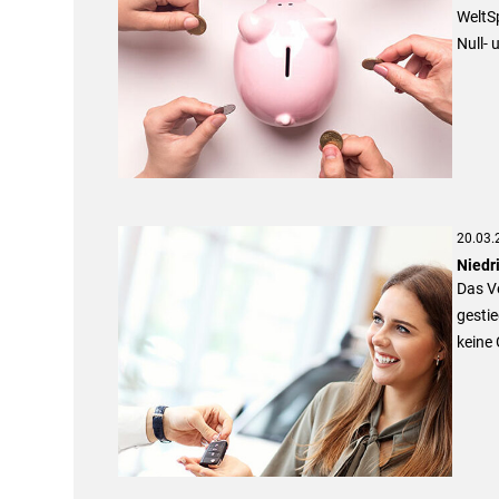
WeltS
Null- 
20.03.
Niedr
Das Ve
gestie
keine 