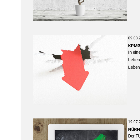
09.03.
KPMG:
In ein
Leben
Leben
19.07.
NÜRNB
Der TÜ