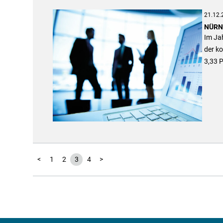
21.12.
NÜRNB
Im Ja
der k
3,33 P
<
1
2
3
4
>