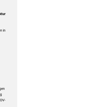
ktur
n in
agen
ng
GDV-