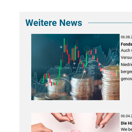
Weitere News
06.08.
Fonds
Auch 
Versuc
Niedri
bergen
genos
06.04.
Die H
Wie be