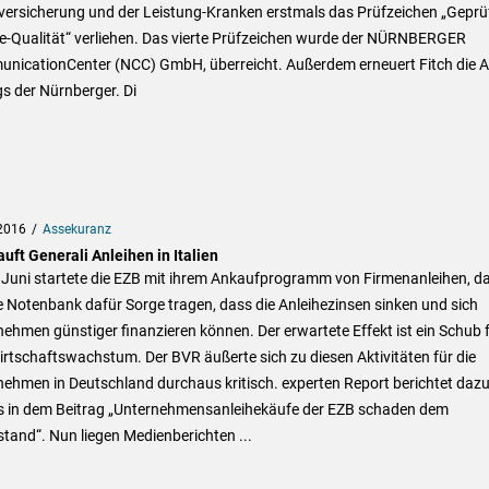
lversicherung und der Leistung-Kranken erstmals das Prüfzeichen „Geprü
ce-Qualität“ verliehen. Das vierte Prüfzeichen wurde der NÜRNBERGER
nicationCenter (NCC) GmbH, überreicht. Außerdem erneuert Fitch die 
s der Nürnberger. Di
2016
Assekuranz
uft Generali Anleihen in Italien
 Juni startete die EZB mit ihrem Ankaufprogramm von Firmenanleihen, d
ie Notenbank dafür Sorge tragen, dass die Anleihezinsen sinken und sich
ehmen günstiger finanzieren können. Der erwartete Effekt ist ein Schub 
rtschaftswachstum. Der BVR äußerte sich zu diesen Aktivitäten für die
ehmen in Deutschland durchaus kritisch. experten Report berichtet daz
ts in dem Beitrag „Unternehmensanleihekäufe der EZB schaden dem
stand“. Nun liegen Medienberichten ...