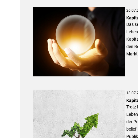
26.07.
Kapit
Das s
Lebens
Kapit
den Be
Markt
13.07.
Kapit
Trotz 
Leben
der P
belief
Publik