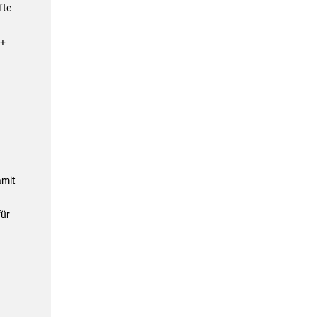
fte
A+
amit
für
u