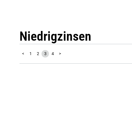
Niedrigzinsen
<
1
2
3
4
>