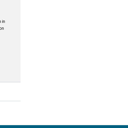
 in
von