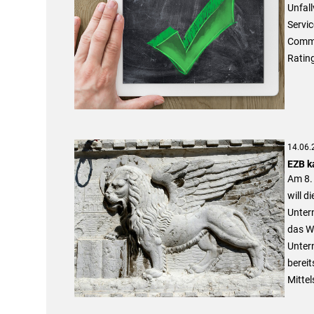
Unfal
Servi
Commu
Rating
14.06.
EZB ka
Am 8.
will d
Untern
das Wi
Untern
berei
Mittel