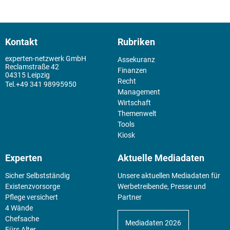
Kontakt
Rubriken
experten-netzwerk GmbH
Assekuranz
Reclamstraße 42
Finanzen
04315 Leipzig
Recht
+49 341 98995950
Management
Wirtschaft
Themenwelt
Tools
Kiosk
Experten
Aktuelle Mediadaten
Sicher Selbstständig
Unsere aktuellen Mediadaten für
Existenz­vorsorge
Werbetreibende, Presse und
Pflege versichert
Partner
4 Wände
Chefsache
Mediadaten 2026
Fürs Alter