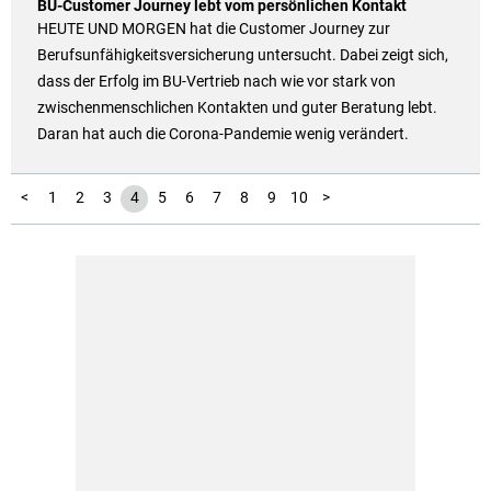
BU-Customer Journey lebt vom persönlichen Kontakt
HEUTE UND MORGEN hat die Customer Journey zur
Berufsunfähigkeitsversicherung untersucht. Dabei zeigt sich,
dass der Erfolg im BU-Vertrieb nach wie vor stark von
zwischenmenschlichen Kontakten und guter Beratung lebt.
Daran hat auch die Corona-Pandemie wenig verändert.
11
12
13
<
1
2
3
4
5
6
7
8
9
10
>