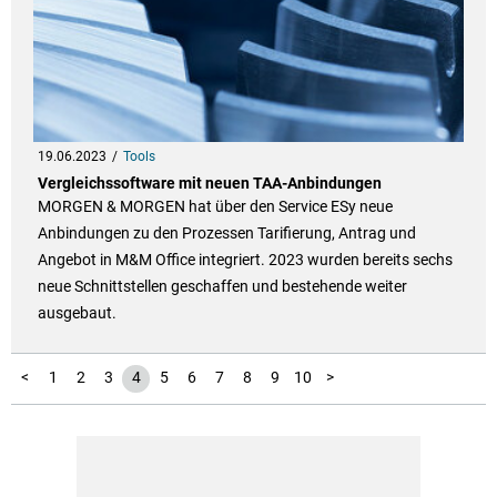
19.06.2023
Tools
Vergleichssoftware mit neuen TAA-Anbindungen
MORGEN & MORGEN hat über den Service ESy neue
Anbindungen zu den Prozessen Tarifierung, Antrag und
Angebot in M&M Office integriert. 2023 wurden bereits sechs
neue Schnittstellen geschaffen und bestehende weiter
ausgebaut.
11
12
13
14
15
16
17
18
19
20
<
1
2
3
4
5
6
7
8
9
10
>