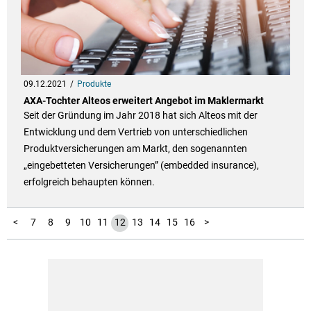
09.12.2021
Produkte
AXA-Tochter Alteos erweitert Angebot im Maklermarkt
Seit der Gründung im Jahr 2018 hat sich Alteos mit der
Entwicklung und dem Vertrieb von unterschiedlichen
Produktversicherungen am Markt, den sogenannten
„eingebetteten Versicherungen” (embedded insurance),
erfolgreich behaupten können.
17
18
19
1
2
3
4
5
6
<
7
8
9
10
11
12
13
14
15
16
>