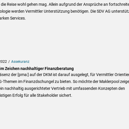
die Reise wohl gehen mag. Allein aufgrund der Ansprüche an fortschreit
ologie werden Vermittler Unterstützung benötigen. Die SDV AG unterstüt
arken Services.
2022
Assekuranz
im Zeichen nachhaltiger Finanzberatung
äsenz der [pma:] auf der DKM ist darauf ausgelegt, für Vermittler Orienti
G-Themen im Finanzdschungel zu bieten. So möchte der Maklerpool zeige
ein nachhaltig ausgerichteter Vertrieb mit umfassenden Konzepten den
istigen Erfolg für alle Stakeholder sichert.