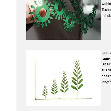
wohin 
Techn
mit st
25.10.
Ganz 
Die Pr
zu ES
dass 
langfr