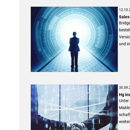
12.10.
Sales
Bridge
beste
Versic
und i
30.09.
Hg in
Unter
Makle
schaff
weiter