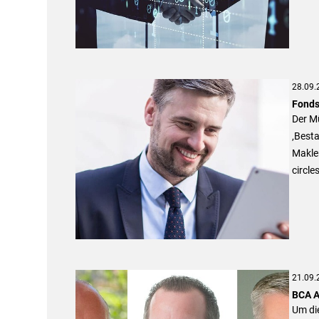
28.09.
Fonds
Der M
‚Best
Makle
circle
21.09.
BCA A
Um die