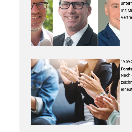
untern
mit M
Vertri
19.09.
Fonds
Nach d
zeich
erneut