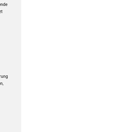
ende
zt
erung
n,