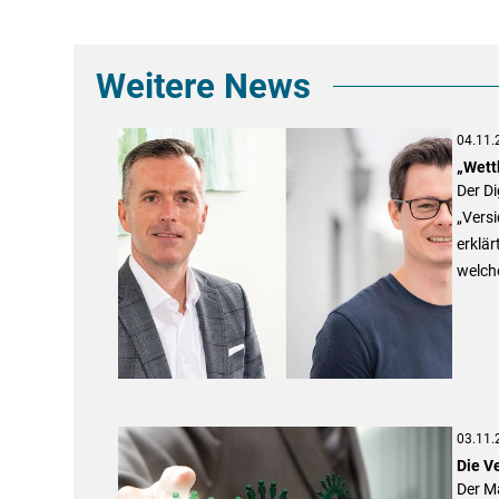
Weitere News
04.11.
„Wett
Der D
„Versi
erklä
welche
03.11.
Die V
Der Ma