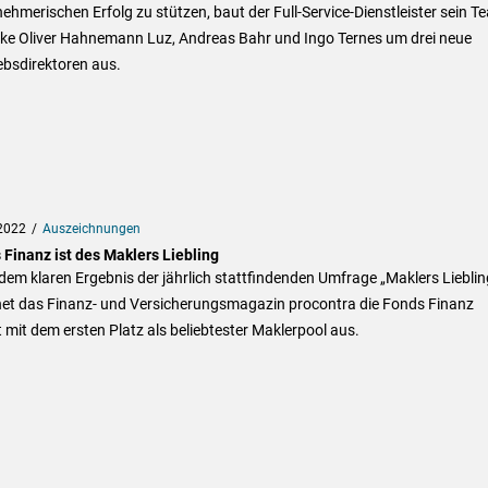
ehmerischen Erfolg zu stützen, baut der Full-Service-Dienstleister sein T
ike Oliver Hahnemann Luz, Andreas Bahr und Ingo Ternes um drei neue
ebsdirektoren aus.
2022
Auszeichnungen
 Finanz ist des Maklers Liebling
em klaren Ergebnis der jährlich stattfindenden Umfrage „Maklers Lieblin
net das Finanz- und Versicherungsmagazin procontra die Fonds Finanz
 mit dem ersten Platz als beliebtester Maklerpool aus.