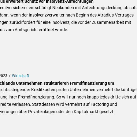
ius erweitert Schutz vor Insolvenz-Anfechtungen
reditversicherer entschädigt Neukunden mit Anfechtungsdeckung ab sofo
dann, wenn der Insolvenzverwalter nach Beginn des Atradius-Vertrages
gen zurückfordert für eine Insolvenz, die vor der Zusammenarbeit mit
ius vom Amtsgericht eröffnet wurde.
2023
Wirtschaft
chlands Unternehmen strukturieren Fremdfinanzierung um
ichts steigender Kreditkosten prüfen Unternehmen vermehrt die künftige
lung ihrer Fremdfinanzierung. So will nur noch knapp jedes dritte sich auf
edite verlassen. Stattdessen wird vermehrt auf Factoring und
ierungen über Privateinlagen oder den Kapitalmarkt gesetzt.