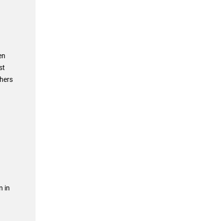
en
st
thers
n in