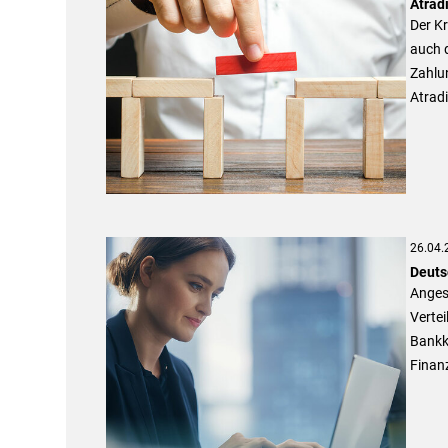
Atrad
Der K
auch 
Zahlun
Atrad
26.04.
Deuts
Anges
Vertei
Bankkr
Finanz