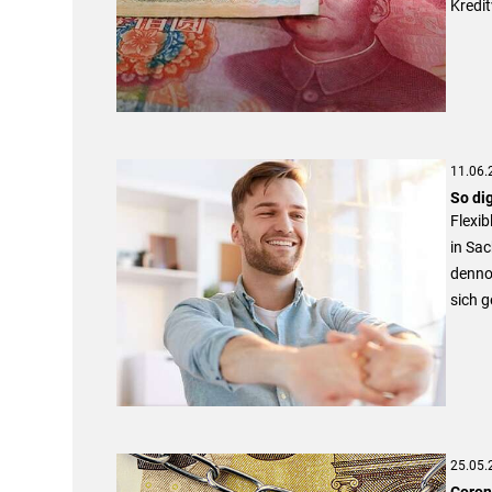
Kredit
11.06.
So dig
Flexib
in Sac
denno
sich g
25.05.
Corona