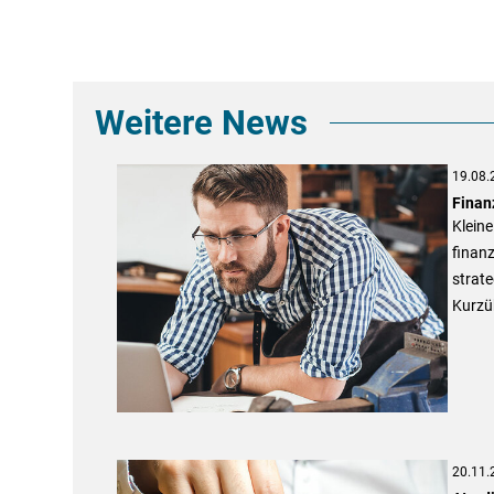
Weitere News
19.08.
Finan
Kleine
finan
strate
Kurzüb
20.11.