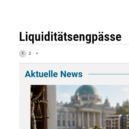
Liquiditätsengpässe
1
2
>
Aktuelle News