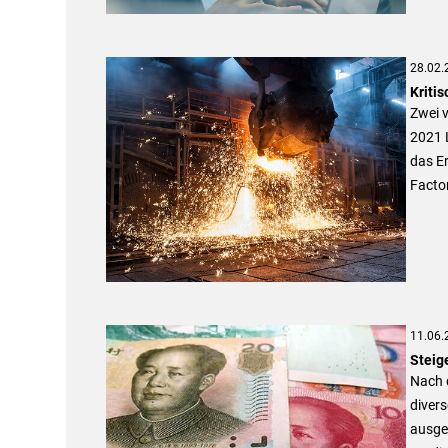
28.02.
Kriti
Zwei v
2021 
das Er
Facto
11.06.
Steig
Nach 
divers
ausgeh