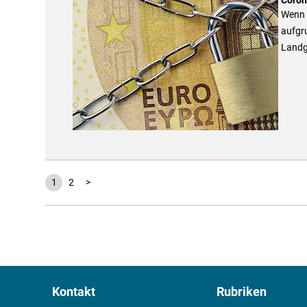
Wenn 
aufgru
Landg
1
2
>
Kontakt
Rubriken