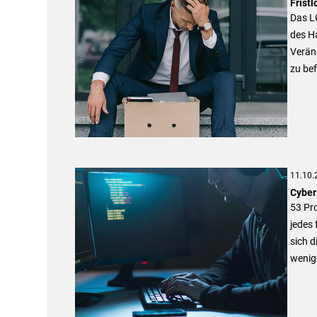
Frist
Das LG
des Ha
Verän
zu be
11.10.
Cyber:
53 Pr
jedes 
sich d
wenig