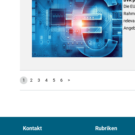
Die EU
Rahme
releva
Angebo
1
2
3
4
5
6
>
Kontakt
Rubriken