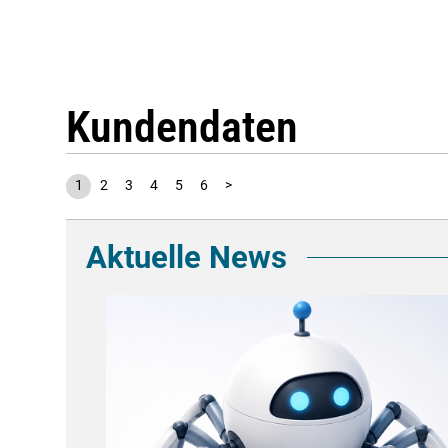
Kundendaten
1
2
3
4
5
6
>
Aktuelle News