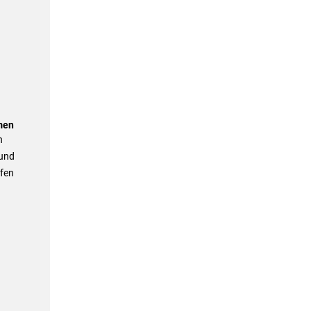
men
n
 und
fen