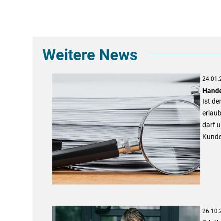
Weitere News
24.01.
Hande
Ist de
erlau
darf u
Kunde
26.10.