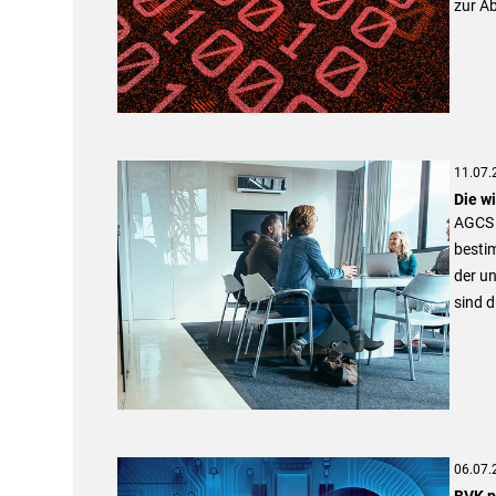
zur Ab
11.07.
Die w
AGCS h
besti
der u
sind d
06.07.
BVK p