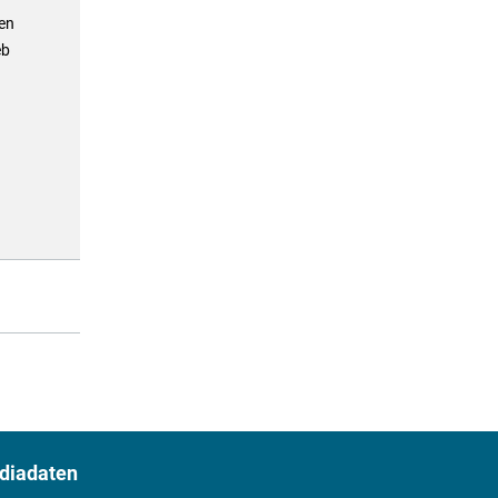
en
eb
diadaten