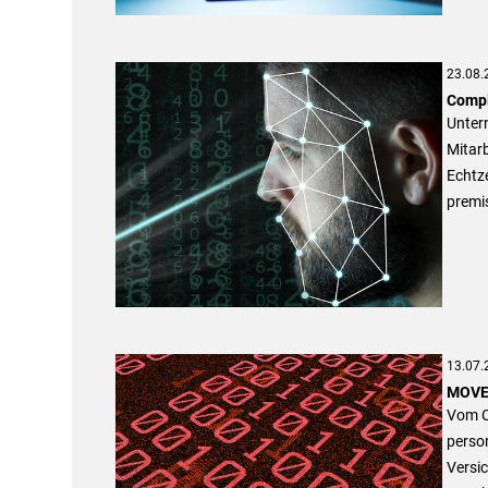
23.08.
Compl
Untern
Mitarb
Echtze
premis
13.07.
MOVEi
Vom C
perso
Versi