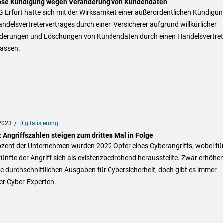
lose Kündigung wegen Veränderung von Kundendaten
 Erfurt hatte sich mit der Wirksamkeit einer außerordentlichen Kündigu
ndelsvertretervertrages durch einen Versicherer aufgrund willkürlicher
derungen und Löschungen von Kundendaten durch einen Handelsvertret
fassen.
2023
Digitalisierung
 Angriffszahlen steigen zum dritten Mal in Folge
ozent der Unternehmen wurden 2022 Opfer eines Cyberangriffs, wobei fü
fünfte der Angriff sich als existenzbedrohend herausstellte. Zwar erhöhe
ie durchschnittlichen Ausgaben für Cybersicherheit, doch gibt es immer
er Cyber-Experten.