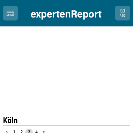
Köln
<
1
2
3
4
>