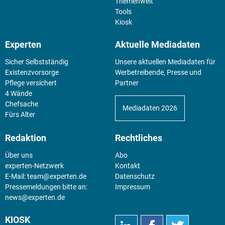
Themenwelt
Tools
Kiosk
Experten
Aktuelle Mediadaten
Sicher Selbstständig
Unsere aktuellen Mediadaten für
Existenz­vorsorge
Werbetreibende, Presse und
Pflege versichert
Partner
4 Wände
Chefsache
Mediadaten 2026
Fürs Alter
Redaktion
Rechtliches
Über uns
Abo
experten-Netzwerk
Kontakt
E-Mail:
team@experten.de
Datenschutz
Pressemeldungen bitte an:
Impressum
news@experten.de
KIOSK