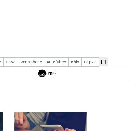
[..]
p
PKW
Smartphone
Autofahrer
Köln
Leipzig
(PDF)