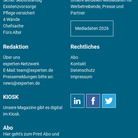
Existenz­vorsorge
Werbetreibende, Presse und
Pflege versichert
Partner
4 Wände
Chefsache
Mediadaten 2026
Fürs Alter
Redaktion
Rechtliches
Über uns
Abo
experten-Netzwerk
Kontakt
E-Mail:
team@experten.de
Datenschutz
Pressemeldungen bitte an:
Impressum
news@experten.de
KIOSK
Unsere Magazine gibt es digital
im
Kiosk
.
Abo
Hier geht's zum Print Abo und