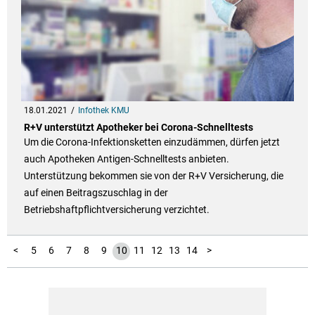
18.01.2021
Infothek KMU
R+V unterstützt Apotheker bei Corona-Schnelltests
Um die Corona-Infektionsketten einzudämmen, dürfen jetzt
auch Apotheken Antigen-Schnelltests anbieten.
Unterstützung bekommen sie von der R+V Versicherung, die
auf einen Beitragszuschlag in der
Betriebshaftpflichtversicherung verzichtet.
15
16
17
18
19
20
21
22
23
24
25
1
2
3
4
<
5
6
7
8
9
10
11
12
13
14
>