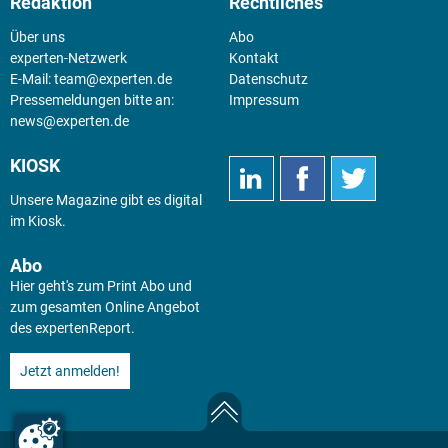
Redaktion
Rechtliches
Über uns
Abo
experten-Netzwerk
Kontakt
E-Mail:
team@experten.de
Datenschutz
Pressemeldungen bitte an:
Impressum
news@experten.de
KIOSK
Unsere Magazine gibt es digital
im
Kiosk
.
Abo
Hier geht's zum Print Abo und
zum gesamten Online Angebot
des expertenReport.
Jetzt anmelden!