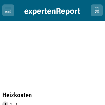
Heizkosten
1
2
>