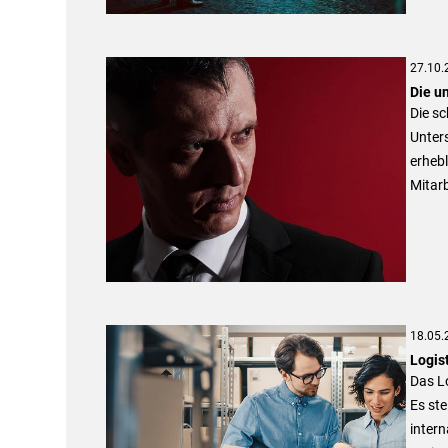
27.10.
Die u
Die sc
Unter
erhebl
Mitarb
18.05.
Logist
Das Lo
Es ste
inter