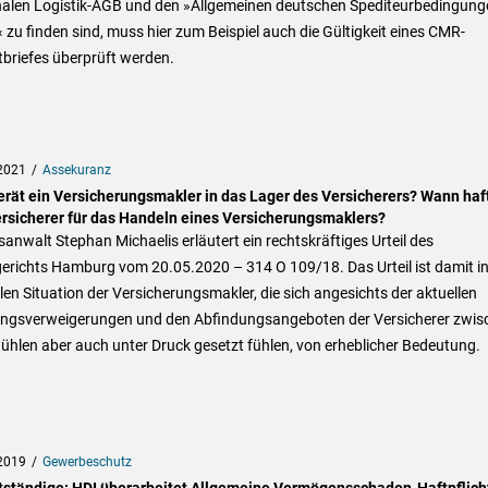
nalen Logistik-AGB und den »Allgemeinen deutschen Spediteurbedingunge
zu finden sind, muss hier zum Beispiel auch die Gültigkeit eines CMR-
briefes überprüft werden.
2021
Assekuranz
erät ein Versicherungsmakler in das Lager des Versicherers? Wann haf
ersicherer für das Handeln eines Versicherungsmaklers?
anwalt Stephan Michaelis erläutert ein rechtskräftiges Urteil des
erichts Hamburg vom 20.05.2020 – 314 O 109/18. Das Urteil ist damit in
len Situation der Versicherungsmakler, die sich angesichts der aktuellen
ungsverweigerungen und den Abfindungsangeboten der Versicherer zwis
ühlen aber auch unter Druck gesetzt fühlen, von erheblicher Bedeutung.
2019
Gewerbeschutz
tständige: HDI überarbeitet Allgemeine Vermögensschaden-Haftpflich