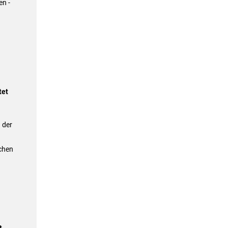
n -
tet
 der
chen
t