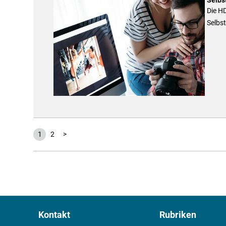
Die H
Selbst
1
2
>
Kontakt
Rubriken