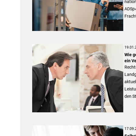
natio
ADSp« 
Fracht
19.01.
Wie g
ein V
Rechts
Landg
aktuel
Leist
den St
17.09.
Selbs