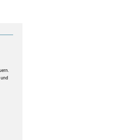
uern.
 und