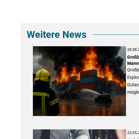
Weitere News
28.08.
Großb
Mamm
Großb
Explo
Gutac
mögli
23.05.