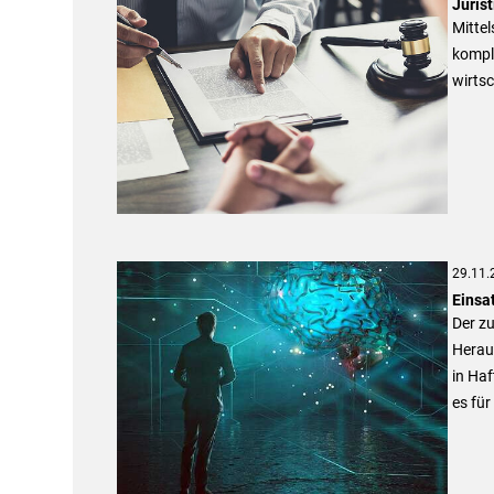
Juris
Mitte
komple
wirts
29.11.
Einsat
Der zu
Herau
in Ha
es für