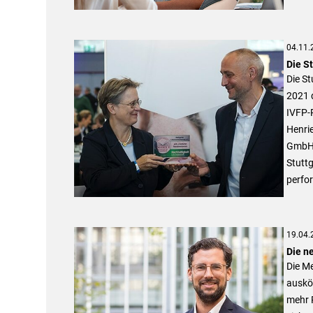
04.11.
Die St
Die St
2021 
IVFP-
Henri
GmbH, 
Stuttg
perfor
19.04.
Die n
Die Me
ausköm
mehr R