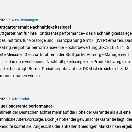
2021
Auszeichnungen
uttgarter erhält Nachhaltigkeitssiegel
uttgarter hat für ihre Fondsrente performance+ das Nachhaltigkeitssiege
des Instituts für Vorsorge und Finanzplanung GmbH (IVFP) erhalten. Da
Rating vergibt für performance+ die Höchstbewertung „EXZELLENT“. Dr.
ette Meissner, Geschäftsführerin der Stuttgarter Vorsorge-Management
sieht in dem verliehenen Nachhaltigkeitssiegel die Produktstrategie der
arter bestätigt. Bei der Preisübergabe auf der DKM ist sie sich sicher: Mit
mance+ haben wir ein ...
2021
Advertorial
eue Fondsrente performance+
hrheit der Deutschen achtet mehr auf die Höhe der Garantie als auf eine
mliche Altersvorsorge. Doch je höher die gewünschte Garantie liegt, de
endite kostet sie. Angesichts der anhaltend niedrigen Marktzinsen erge