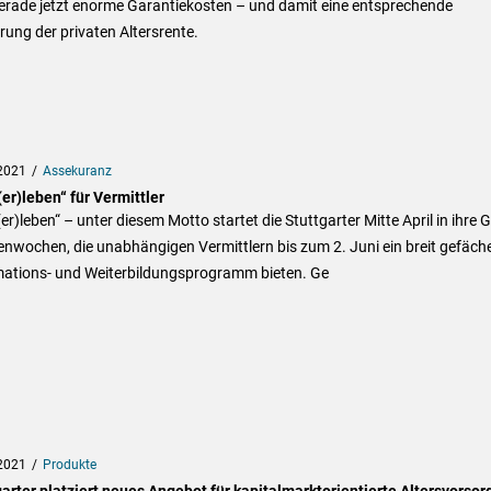
gerade jetzt enorme Garantiekosten – und damit eine entsprechende
ung der privaten Altersrente.
2021
Assekuranz
er)leben“ für Vermittler
er)leben“ – unter diesem Motto startet die Stuttgarter Mitte April in ihre 
wochen, die unabhängigen Vermittlern bis zum 2. Juni ein breit gefäch
mations- und Weiterbildungsprogramm bieten. Ge
2021
Produkte
arter platziert neues Angebot für kapitalmarktorientierte Altersvorsorg