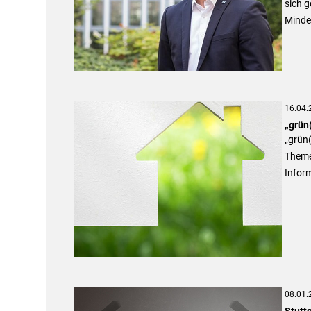
sich 
Minder
16.04.
„grün(
„grün(
Themen
Infor
08.01.
Stuttg