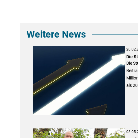
Weitere News
20.02.
Die S
Die S
Beitra
Millio
als 20
03.05.