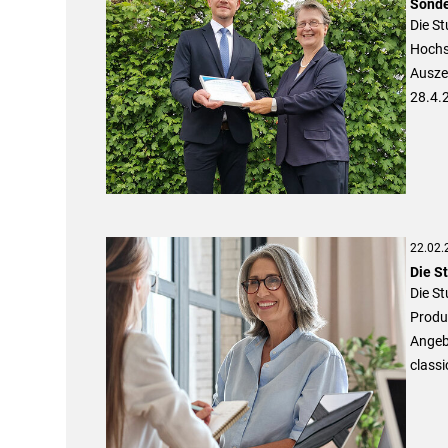
Sonde
Die St
Hochsc
Ausze
28.4.2
22.02.
Die S
Die St
Produ
Angeb
classi