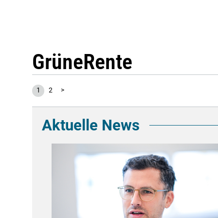
GrüneRente
1
2
>
Aktuelle News