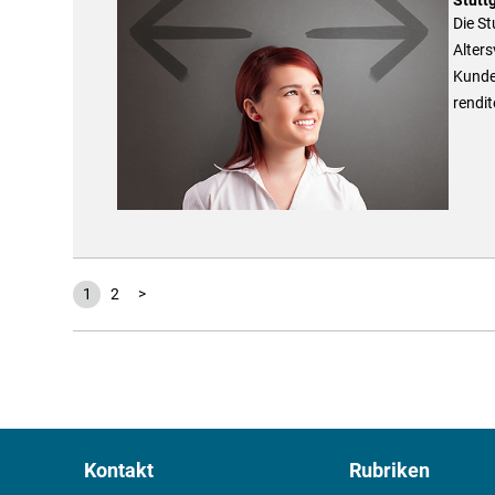
Die St
Alters
Kunden
rendit
1
2
>
Kontakt
Rubriken