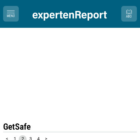
GetSafe
<
1
2
3
4
>