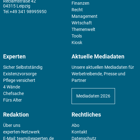
Reclamstraße 42
Finanzen
04315 Leipzig
Recht
+49 341 98995950
Management
Wirtschaft
Themenwelt
Tools
Kiosk
Experten
Aktuelle Mediadaten
Sicher Selbstständig
Unsere aktuellen Mediadaten für
Existenz­vorsorge
Werbetreibende, Presse und
Pflege versichert
Partner
4 Wände
Chefsache
Mediadaten 2026
Fürs Alter
Redaktion
Rechtliches
Über uns
Abo
experten-Netzwerk
Kontakt
E-Mail:
team@experten.de
Datenschutz