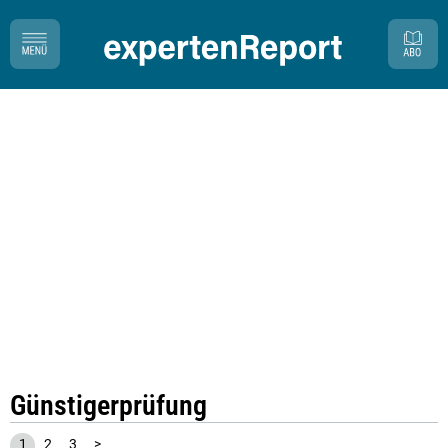
Günstigerprüfung
1
2
3
>