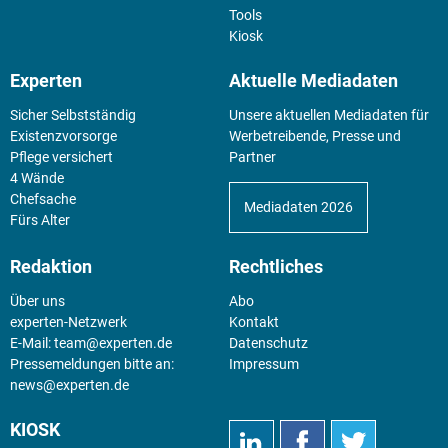
Tools
Kiosk
Experten
Aktuelle Mediadaten
Sicher Selbstständig
Unsere aktuellen Mediadaten für
Existenz­vorsorge
Werbetreibende, Presse und
Pflege versichert
Partner
4 Wände
Chefsache
Mediadaten 2026
Fürs Alter
Redaktion
Rechtliches
Über uns
Abo
experten-Netzwerk
Kontakt
E-Mail:
team@experten.de
Datenschutz
Pressemeldungen bitte an:
Impressum
news@experten.de
KIOSK