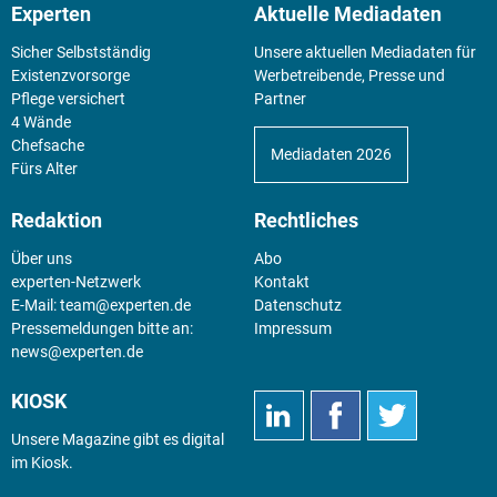
Experten
Aktuelle Mediadaten
Sicher Selbstständig
Unsere aktuellen Mediadaten für
Existenz­vorsorge
Werbetreibende, Presse und
Pflege versichert
Partner
4 Wände
Chefsache
Mediadaten 2026
Fürs Alter
Redaktion
Rechtliches
Über uns
Abo
experten-Netzwerk
Kontakt
E-Mail:
team@experten.de
Datenschutz
Pressemeldungen bitte an:
Impressum
news@experten.de
KIOSK
Unsere Magazine gibt es digital
im
Kiosk
.