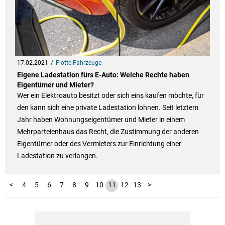
17.02.2021
Flotte Fahrzeuge
Eigene Ladestation fürs E-Auto: Welche Rechte haben
Eigentümer und Mieter?
Wer ein Elektroauto besitzt oder sich eins kaufen möchte, für
den kann sich eine private Ladestation lohnen. Seit letztem
Jahr haben Wohnungseigentümer und Mieter in einem
Mehrparteienhaus das Recht, die Zustimmung der anderen
Eigentümer oder des Vermieters zur Einrichtung einer
Ladestation zu verlangen.
1
2
3
<
4
5
6
7
8
9
10
11
12
13
>