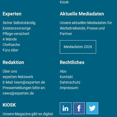
Kiosk
Experten
Aktuelle Mediadaten
Sicher Selbstständig
Unsere aktuellen Mediadaten für
Existenz­vorsorge
Werbetreibende, Presse und
Pflege versichert
Partner
4 Wände
Chefsache
Mediadaten 2026
Fürs Alter
Redaktion
Rechtliches
Über uns
Abo
experten-Netzwerk
Kontakt
E-Mail:
team@experten.de
Datenschutz
Pressemeldungen bitte an:
Impressum
news@experten.de
KIOSK
Unsere Magazine gibt es digital