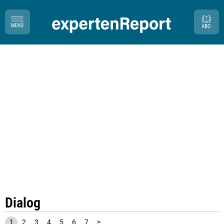
Dialog
1
2
3
4
5
6
7
>