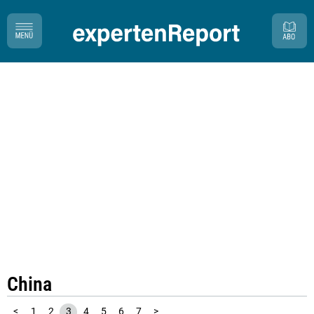
China
<
1
2
3
4
5
6
7
>