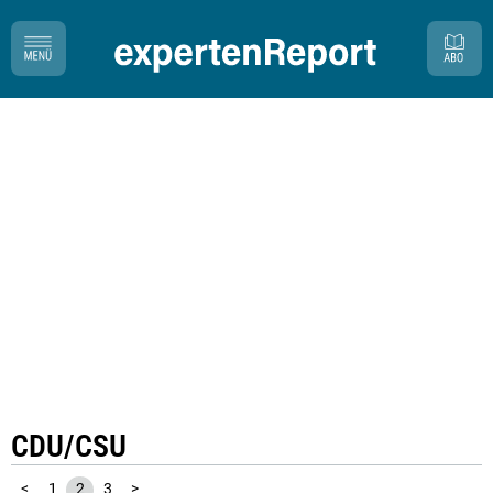
CDU/CSU
<
1
2
3
>