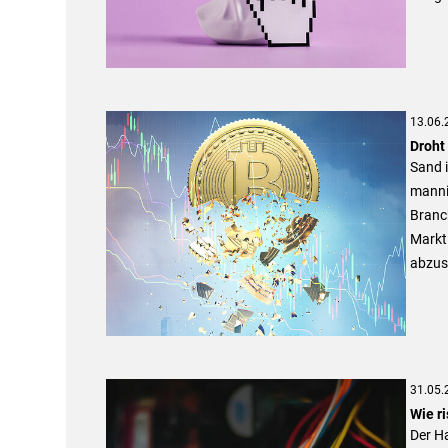
13.06.
Droht
Sand 
mannig
Branc
Markt 
abzusc
31.05.
Wie r
Der Ha