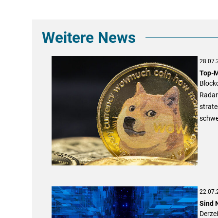
Weitere News
28.07.
Top-M
Blockc
Radar
strate
schwer
22.07.
Sind 
Derzei