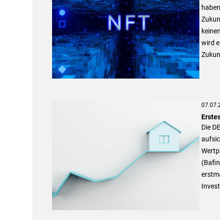
haben 
Zukun
keine
wird e
Zukun
07.07.
Erstes
Die D
aufsic
Wertpa
(Bafin
erstma
Inves