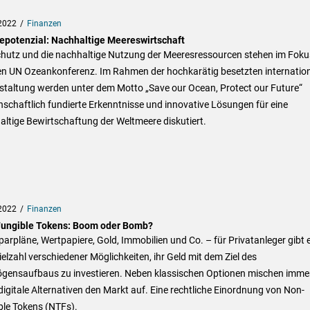
2022
Finanzen
epotenzial: Nachhaltige Meereswirtschaft
chutz und die nachhaltige Nutzung der Meeresressourcen stehen im Foku
en UN Ozeankonferenz. Im Rahmen der hochkarätig besetzten internatio
staltung werden unter dem Motto „Save our Ocean, Protect our Future“
schaftlich fundierte Erkenntnisse und innovative Lösungen für eine
ltige Bewirtschaftung der Weltmeere diskutiert.
2022
Finanzen
ungible Tokens: Boom oder Bomb?
arpläne, Wertpapiere, Gold, Immobilien und Co. – für Privatanleger gibt 
ielzahl verschiedener Möglichkeiten, ihr Geld mit dem Ziel des
gensaufbaus zu investieren. Neben klassischen Optionen mischen imme
igitale Alternativen den Markt auf. Eine rechtliche Einordnung von Non-
ble Tokens (NTFs).