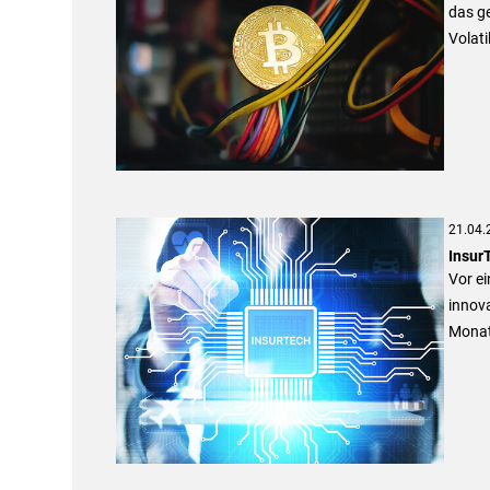
das ge
Volati
21.04.
Insur
Vor ei
innova
Monat