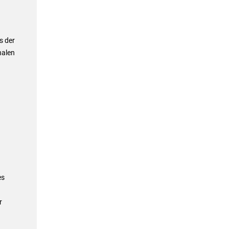
s der
nalen
es
r