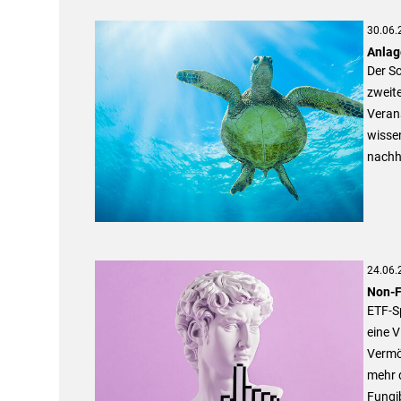
30.06.
Anlag
Der S
zweit
Veran
wissen
nachha
24.06.
Non-F
ETF-Sp
eine V
Vermö
mehr d
Fungi