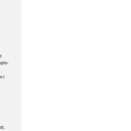
e
ypto-
r.I
st,