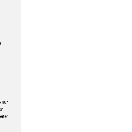
e
o nur
on
eiter