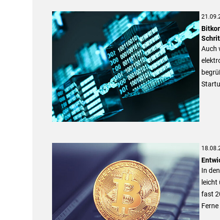
21.09.
Bitko
Schrit
Auch 
elektr
begrüß
Start
18.08.
Entwi
In den
leicht
fast 2
Ferne 