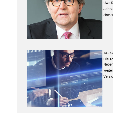
Uwe Sc
Jahrz
eine e
13.05.
Die T
Neben 
weiter
Versi