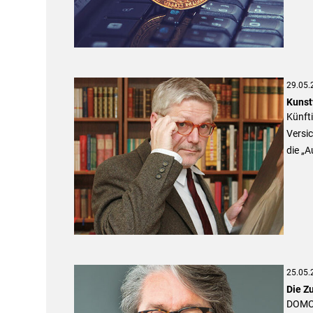
29.05.
Kunst
Künfti
Versi
die „
25.05.
Die Zu
DOMCU