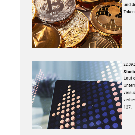
und di
Tokeni
22.09.
Studi
Laut e
Untern
versuc
verbe
127.