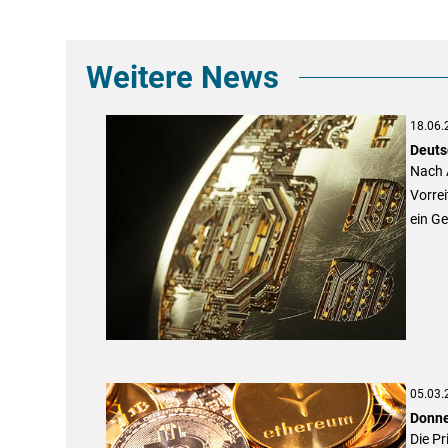
Weitere News
18.06.
Deuts
Nach A
Vorrei
ein G
05.03.
Donne
Die P