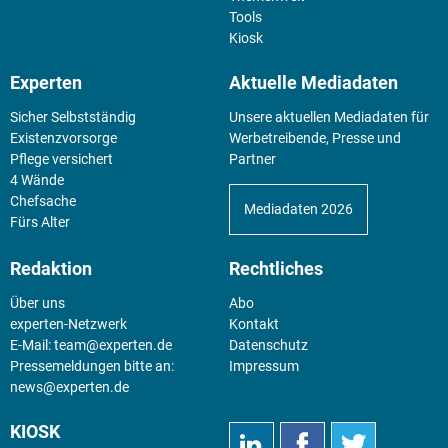
Tools
Kiosk
Experten
Aktuelle Mediadaten
Sicher Selbstständig
Unsere aktuellen Mediadaten für
Existenz­vorsorge
Werbetreibende, Presse und
Pflege versichert
Partner
4 Wände
Chefsache
Mediadaten 2026
Fürs Alter
Redaktion
Rechtliches
Über uns
Abo
experten-Netzwerk
Kontakt
E-Mail:
team@experten.de
Datenschutz
Pressemeldungen bitte an:
Impressum
news@experten.de
KIOSK