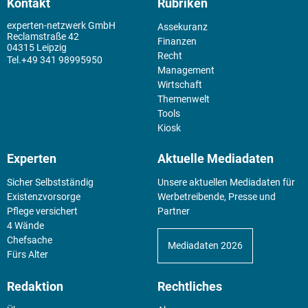
Kontakt
Rubriken
experten-netzwerk GmbH
Assekuranz
Reclamstraße 42
Finanzen
04315 Leipzig
Recht
+49 341 98995950
Management
Wirtschaft
Themenwelt
Tools
Kiosk
Experten
Aktuelle Mediadaten
Sicher Selbstständig
Unsere aktuellen Mediadaten für
Existenz­vorsorge
Werbetreibende, Presse und
Pflege versichert
Partner
4 Wände
Chefsache
Mediadaten 2026
Fürs Alter
Redaktion
Rechtliches