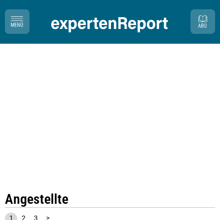
Angestellte
1
2
3
>