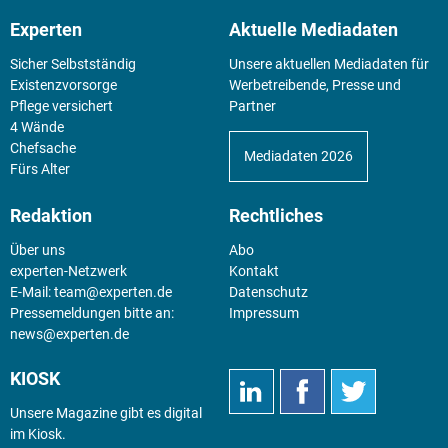
Experten
Aktuelle Mediadaten
Sicher Selbstständig
Unsere aktuellen Mediadaten für
Existenz­vorsorge
Werbetreibende, Presse und
Pflege versichert
Partner
4 Wände
Chefsache
Mediadaten 2026
Fürs Alter
Redaktion
Rechtliches
Über uns
Abo
experten-Netzwerk
Kontakt
E-Mail:
team@experten.de
Datenschutz
Pressemeldungen bitte an:
Impressum
news@experten.de
KIOSK
Unsere Magazine gibt es digital
im
Kiosk
.