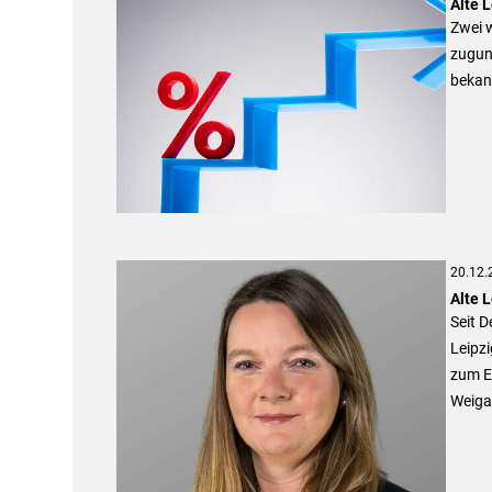
Alte 
Zwei w
zuguns
bekan
20.12.
Alte 
Seit 
Leipzi
zum E
Weiga