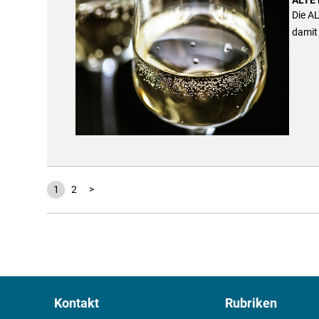
Die AL
damit 
1
2
>
Kontakt
Rubriken