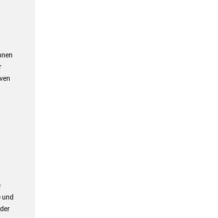
nnen
r
iven
e
e und
der