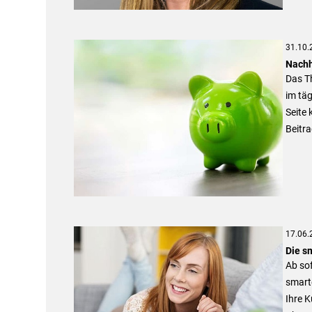
31.10.
Nachh
Das T
im tä
Seite 
Beitra
17.06.
Die sm
Ab sof
smarte
Ihre 