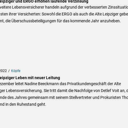
Leipziger und ERGO erhöhen laufende Verzinsung
eitere Lebensversicherer handeln aufgrund der verbesserten Zinssituati
ten ihrer Versicherten: Sowohl die ERGO als auch die Alte Leipziger geb
nt, die Überschussbeteiligungen für das kommende Jahr anzuheben.
2022
Köpfe
Leipziger Leben mit neuer Leitung
Dezember leitet Nadine Beeckmann das Privatkundengeschäft der Alte
ger Lebensversicherung. Sie tritt damit die Nachfolge von Detlef Voit an, 
nde des Jahres gemeinsam mit seinem Stellvertreter und Prokuristen T
nd in den Ruhestand geht.