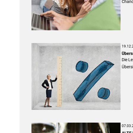
Chanc
19.12.
Übers
Die Le
Übersi
07.03.
ALTE 