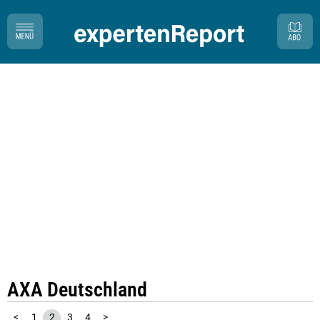
AXA Deutschland
<
1
2
3
4
>