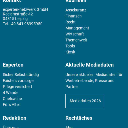
Kontakt
Rubriken
experten-netzwerk GmbH
Assekuranz
Reclamstraße 42
Finanzen
04315 Leipzig
Recht
+49 341 98995950
Management
Wirtschaft
Themenwelt
Tools
Kiosk
Experten
Aktuelle Mediadaten
Sicher Selbstständig
Unsere aktuellen Mediadaten für
Existenz­vorsorge
Werbetreibende, Presse und
Pflege versichert
Partner
4 Wände
Chefsache
Mediadaten 2026
Fürs Alter
Redaktion
Rechtliches
Über uns
Abo