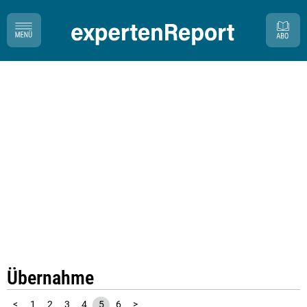
Übernahme
<
1
2
3
4
5
6
>