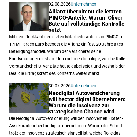
02.08.2026
Unternehmen
Allianz übernimmt die letzten
PIMCO-Anteile: Warum Oliver
Bäte auf vollständige Kontrolle
setzt
Mit dem Rückkauf der letzten Mitarbeiteranteile an PIMCO für
1,4 Milliarden Euro beendet die Allianz ein fast 20 Jahre altes
Beteiligungsmodell. Warum der Versicherer seine
Fondsmanager einst am Unternehmen beteiligte, welche Rolle
Vorstandschef Oliver Bäte heute dabei spielt und weshalb der
Deal die Ertragskraft des Konzerns weiter stärkt.
30.07.2026
Unternehmen
Neodigital Autoversicherung
will hector digital übernehmen:
Warum die Insolvenz zur
strategischen Chance wird
Die Neodigital Autoversicherung will den insolventen Flotten-
Assekuradeur hector digital übernehmen. Warum der Schritt
trotz der Insolvenz strategisch sinnvoll ist, welche Rolle das