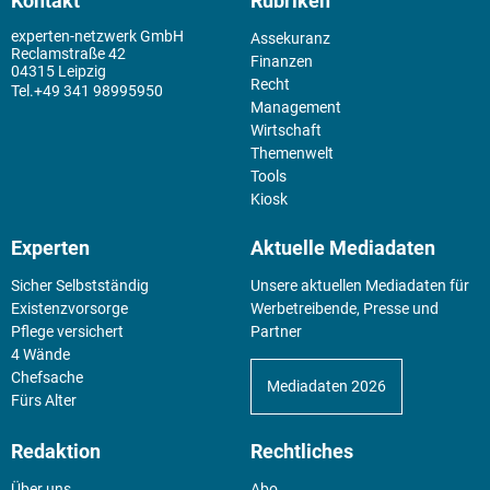
Kontakt
Rubriken
experten-netzwerk GmbH
Assekuranz
Reclamstraße 42
Finanzen
04315 Leipzig
Recht
+49 341 98995950
Management
Wirtschaft
Themenwelt
Tools
Kiosk
Experten
Aktuelle Mediadaten
Sicher Selbstständig
Unsere aktuellen Mediadaten für
Existenz­vorsorge
Werbetreibende, Presse und
Pflege versichert
Partner
4 Wände
Chefsache
Mediadaten 2026
Fürs Alter
Redaktion
Rechtliches
Über uns
Abo