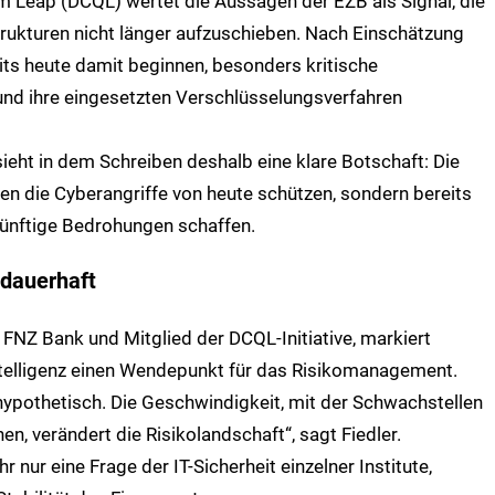
um Leap (DCQL) wertet die Aussagen der EZB als Signal, die
trukturen nicht länger aufzuschieben. Nach Einschätzung
reits heute damit beginnen, besonders kritische
nd ihre eingesetzten Verschlüsselungsverfahren
eht in dem Schreiben deshalb eine klare Botschaft: Die
en die Cyberangriffe von heute schützen, sondern bereits
künftige Bedrohungen schaffen.
 dauerhaft
er FNZ Bank und Mitglied der DCQL-Initiative, markiert
ntelligenz einen Wendepunkt für das Risikomanagement.
hypothetisch. Die Geschwindigkeit, mit der Schwachstellen
en, verändert die Risikolandschaft“, sagt Fiedler.
r nur eine Frage der IT-Sicherheit einzelner Institute,