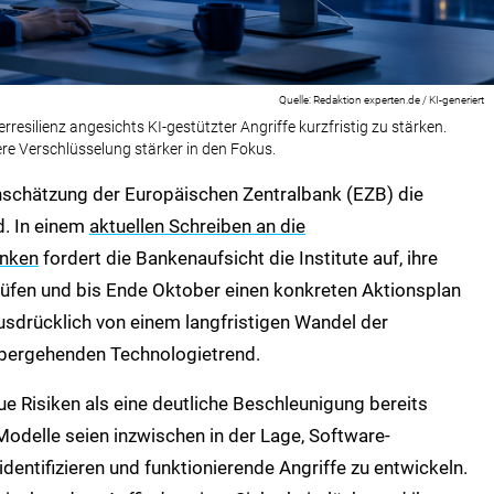
Redaktion experten.de / KI-generiert
resilienz angesichts KI-gestützter Angriffe kurzfristig zu stärken.
re Verschlüsselung stärker in den Fokus.
inschätzung der Europäischen Zentralbank (EZB) die
d. In einem
aktuellen Schreiben an die
anken
fordert die Bankenaufsicht die Institute auf, ihre
üfen und bis Ende Oktober einen konkreten Aktionsplan
ausdrücklich von einem langfristigen Wandel der
übergehenden Technologietrend.
e Risiken als eine deutliche Beschleunigung bereits
odelle seien inzwischen in der Lage, Software-
dentifizieren und funktionierende Angriffe zu entwickeln.